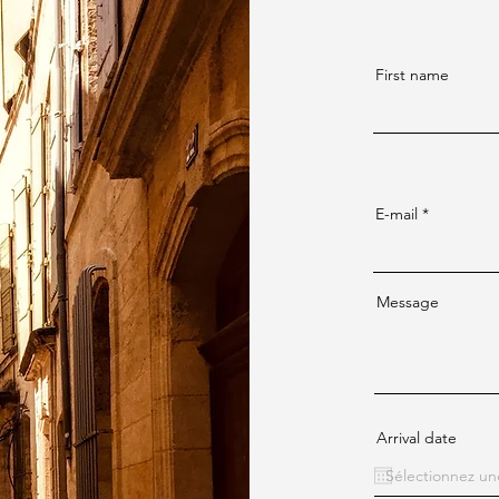
First name
E-mail
Message
Arrival date