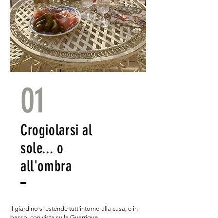
01
Crogiolarsi al
sole... o
all'ombra
Il giardino si estende tutt'intorno alla casa, e in
basso, con vista sulla Guarrigue.